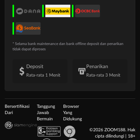
* Selama bank maintenance dan bank offline deposit dan penarikan
tidak dapat diproses
Deposit
Penarikan
Rata-rata 1 Menit
Rata-rata 3 Menit
Bersertifikasi
Tanggung
Browser
Dari
Jawab
Yang
Bermain
Didukung
©2026 ZOOM188. Hak
cipta dilindungi | 18+