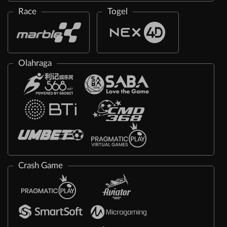
Race
Togel
Olahraga
Crash Game