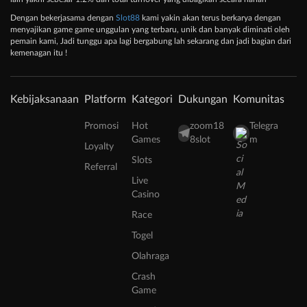
Dengan bekerjasama dengan
Slot88
kami yakin akan terus berkarya dengan
menyajikan game game unggulan yang terbaru, unik dan banyak diminati oleh
pemain kami, Jadi tunggu apa lagi bergabung lah sekarang dan jadi bagian dari
kemenagan itu !
Kebijaksanaan
Platform
Kategori
Dukungan
Komunitas
Promosi
Hot
zoom18
Telegra
Games
8slot
m
Loyalty
Slots
Referral
Live
Casino
Race
Togel
Olahraga
Crash
Game