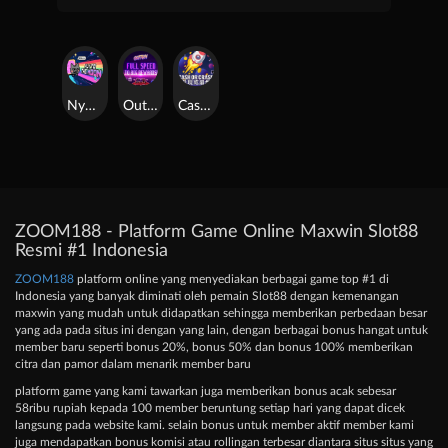
Nyan Cat
Out Run
Cash Or Crash
ZOOM188 - Platform Game Online Maxwin Slot88
Resmi #1 Indonesia
ZOOM188
platform online yang menyediakan berbagai game top #1 di
Indonesia yang banyak diminati oleh pemain Slot88 dengan kemenangan
maxwin yang mudah untuk didapatkan sehingga memberikan perbedaan besar
yang ada pada situs ini dengan yang lain, dengan berbagai bonus hangat untuk
member baru seperti bonus 20%, bonus 50% dan bonus 100% memberikan
citra dan pamor dalam menarik member baru
platform game yang kami tawarkan juga memberikan bonus acak sebesar
58ribu rupiah kepada 100 member beruntung setiap hari yang dapat dicek
langsung pada website kami. selain bonus untuk member aktif member kami
juga mendapatkan bonus komisi atau rollingan terbesar diantara situs situs yang