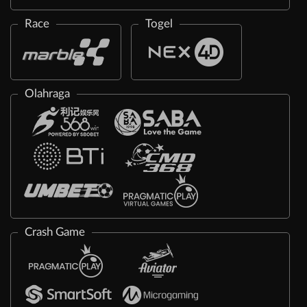
Race
Togel
Olahraga
Crash Game