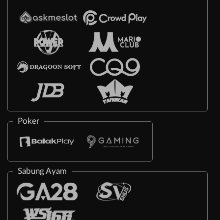
Poker
Sabung Ayam