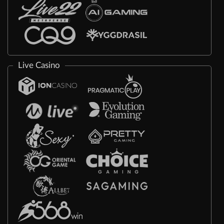
Live Casino