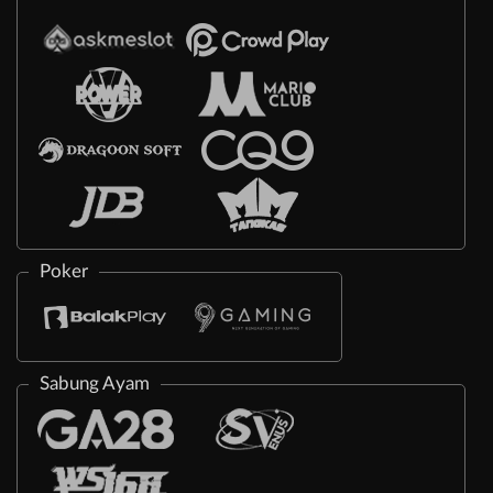
Poker
Sabung Ayam