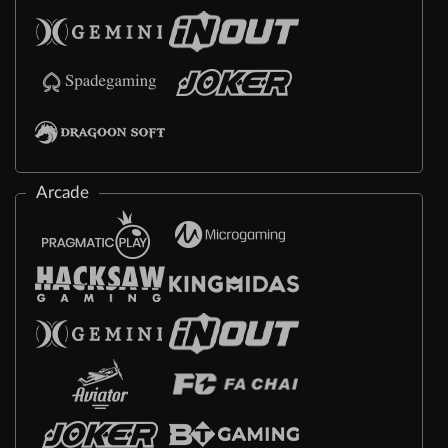
Arcade