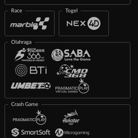
Race
Togel
Olahraga
Crash Game