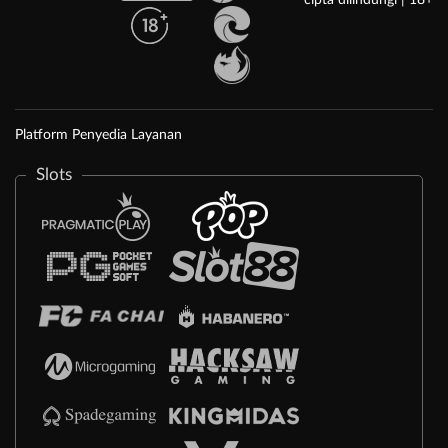
cipta dilindungi | 18+
Platform Penyedia Layanan
Slots