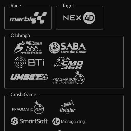
Race
Togel
Olahraga
Crash Game