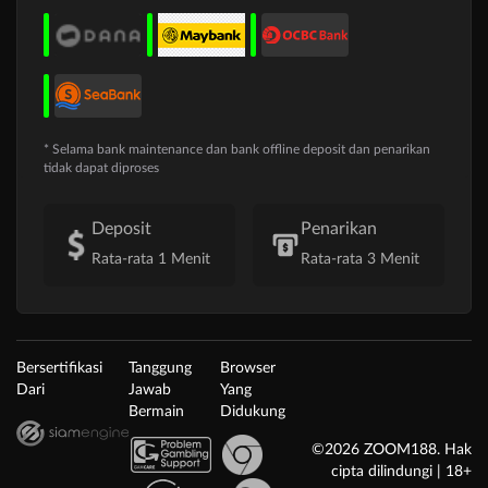
* Selama bank maintenance dan bank offline deposit dan penarikan
tidak dapat diproses
Deposit
Penarikan
Rata-rata 1 Menit
Rata-rata 3 Menit
Bersertifikasi
Tanggung
Browser
Dari
Jawab
Yang
Bermain
Didukung
©2026 ZOOM188. Hak
cipta dilindungi | 18+