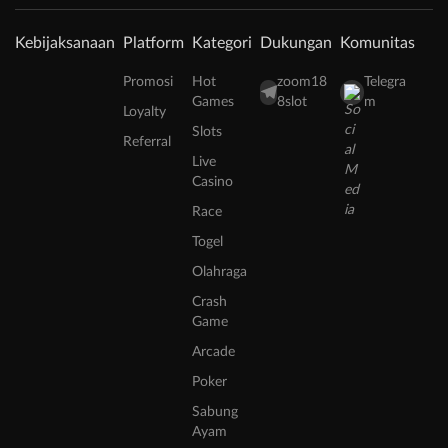
Kebijaksanaan
Platform
Kategori
Dukungan
Komunitas
Promosi
Hot
zoom18
Telegra
Games
8slot
m
Loyalty
Slots
Referral
Live
Casino
Race
Togel
Olahraga
Crash
Game
Arcade
Poker
Sabung
Ayam