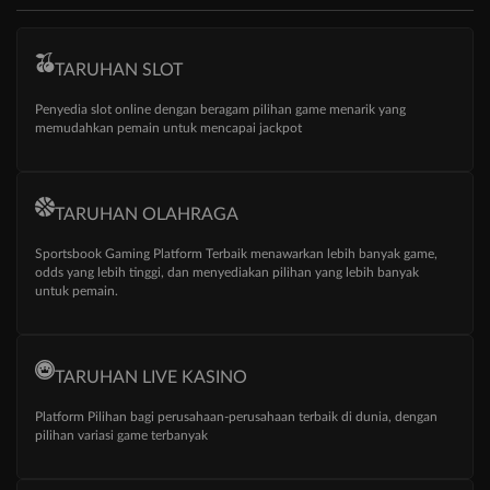
TARUHAN SLOT
Penyedia slot online dengan beragam pilihan game menarik yang
memudahkan pemain untuk mencapai jackpot
TARUHAN OLAHRAGA
Sportsbook Gaming Platform Terbaik menawarkan lebih banyak game,
odds yang lebih tinggi, dan menyediakan pilihan yang lebih banyak
untuk pemain.
TARUHAN LIVE KASINO
Platform Pilihan bagi perusahaan-perusahaan terbaik di dunia, dengan
pilihan variasi game terbanyak