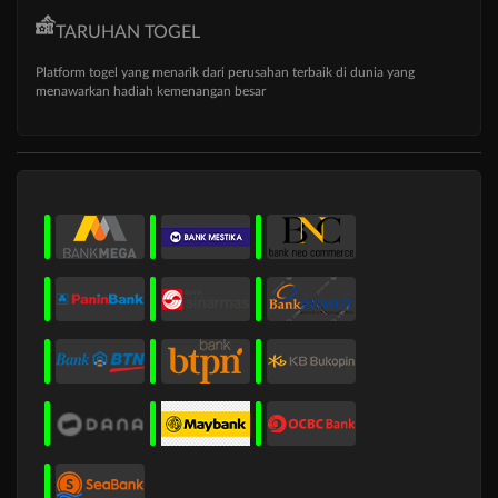
TARUHAN TOGEL
Platform togel yang menarik dari perusahan terbaik di dunia yang
menawarkan hadiah kemenangan besar