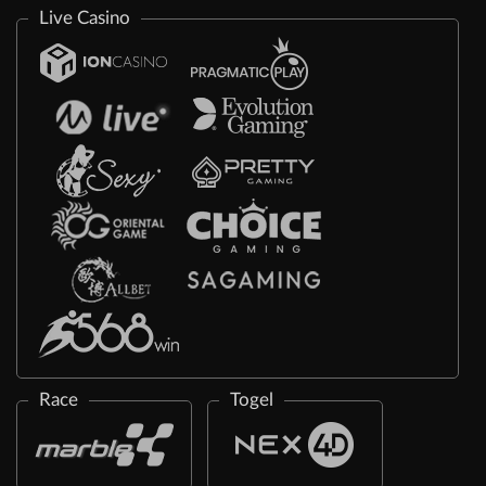
Live Casino
Race
Togel