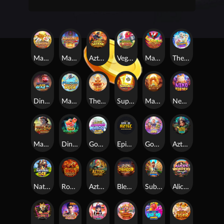
Mahjong Legend
Mahjong Legend Xmas
Aztec Legend
Veggies Bonanza
Mahjong of the Phoenix
The Beat of Olympus 1000
Dino Gems
Mahjong of the White Tiger
The Monkey King
Super Ace X
Mahjong Legacy
Neko Reborn
Mafia Ways
Dino Pops
Government Disco
Epic of Aztec
Government Joke
Aztec Empire 1000
Natural Ace
Roma Kingdom
Aztec Empire
Blessing of the Dragon
Subway Runner
Alice's Wonder