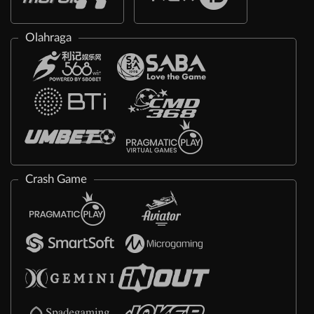
Olahraga
Crash Game