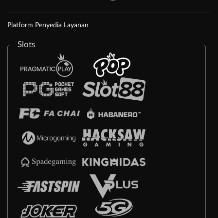
Platform Penyedia Layanan
Slots