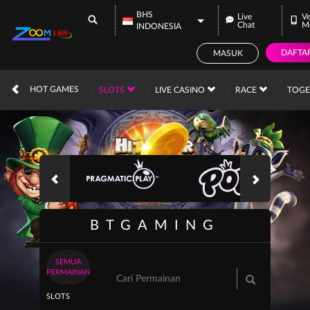
BHS
Live
Ve
Chat
M
INDONESIA
DAFTA
MASUK
IDR
12,667,984,
HOT GAMES
SLOTS
LIVE CASINO
RACE
TOG
BTGAMING
SEMUA
PERMAINAN
SLOTS