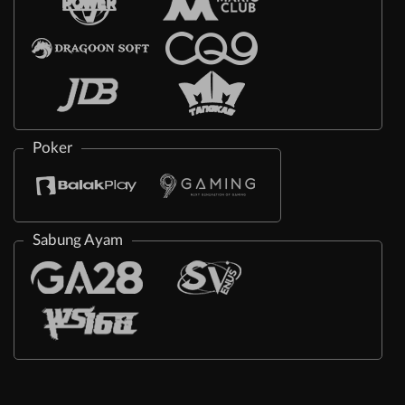
Poker
Sabung Ayam