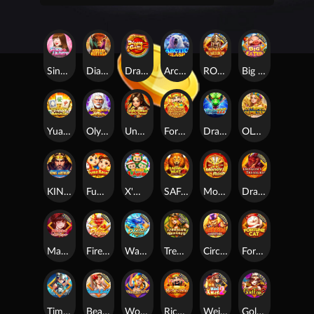
Since I'm here
Diamond buffalo
Dragon Gem2
Arctic Clash
ROMAN WARRIOR
Big Eater
Yuanbao Mahjong
Olympus - Zeus
Unparalleled Phoenix Dynasty
Fortune's Treasure
Dragon777
OLYMPUS DEMETER
KING ARTHUR
Fuwa Baoxi
X'Mas LABUBU
SAFARI HEAT 2-MULTIPLY FUN
Money Rush
Dragon’s Treasures
Mansion Battle Royale
Fire Dragon
Water Dragon
Treasure Hunters
Circus-Lucky Mix
Fortune Cat
Time Machine
Beach Baby
Wonderland
Rich Fortune
Weird Xmas2
Gold Fairy 2