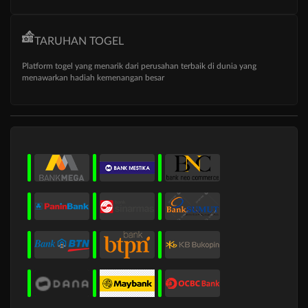
TARUHAN TOGEL
Platform togel yang menarik dari perusahan terbaik di dunia yang
menawarkan hadiah kemenangan besar