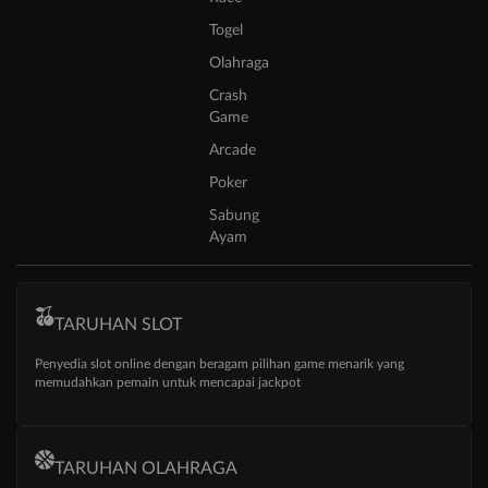
Togel
Olahraga
Crash
Game
Arcade
Poker
Sabung
Ayam
TARUHAN SLOT
Penyedia slot online dengan beragam pilihan game menarik yang
memudahkan pemain untuk mencapai jackpot
TARUHAN OLAHRAGA