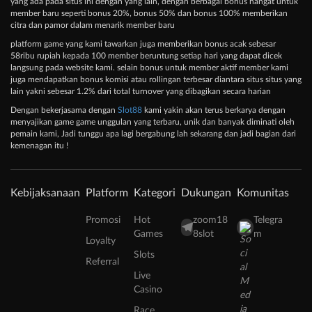
yang ada pada situs ini dengan yang lain, dengan berbagai bonus hangat untuk
member baru seperti bonus 20%, bonus 50% dan bonus 100% memberikan
citra dan pamor dalam menarik member baru
platform game yang kami tawarkan juga memberikan bonus acak sebesar
58ribu rupiah kepada 100 member beruntung setiap hari yang dapat dicek
langsung pada website kami. selain bonus untuk member aktif member kami
juga mendapatkan bonus komisi atau rollingan terbesar diantara situs situs yang
lain yakni sebesar 1.2% dari total turnover yang dibagikan secara harian
Dengan bekerjasama dengan
Slot88
kami yakin akan terus berkarya dengan
menyajikan game game unggulan yang terbaru, unik dan banyak diminati oleh
pemain kami, Jadi tunggu apa lagi bergabung lah sekarang dan jadi bagian dari
kemenagan itu !
Kebijaksanaan
Platform
Kategori
Dukungan
Komunitas
Promosi
Hot
zoom18
Telegra
Games
8slot
m
Loyalty
Slots
Referral
Live
Casino
Race