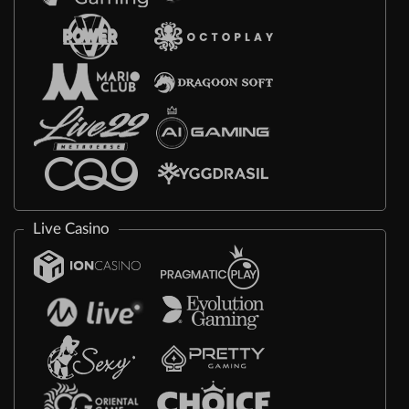
Live Casino