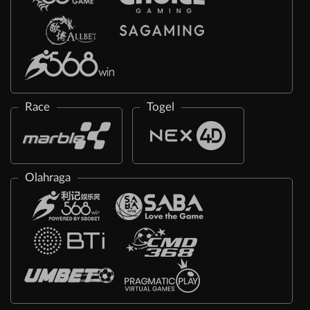
Race
Togel
Olahraga