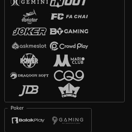
Poker