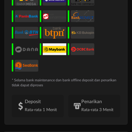
* Selama bank maintenance dan bank offline deposit dan penarikan
tidak dapat diproses
Deposit
Penarikan
Rata-rata 1 Menit
Rata-rata 3 Menit