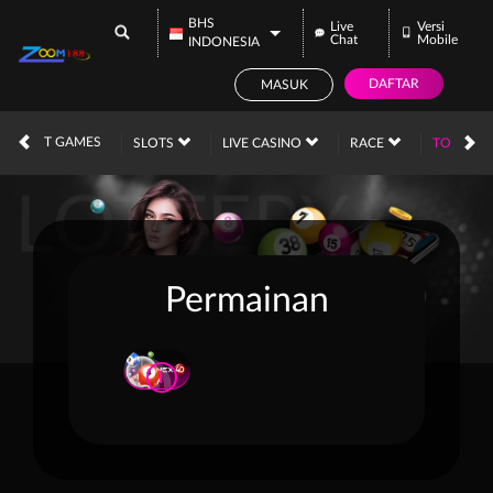
BHS
Live
Versi
Chat
Mobile
INDONESIA
DAFTAR
MASUK
HOT GAMES
SLOTS
LIVE CASINO
RACE
TOGEL
Permainan
i