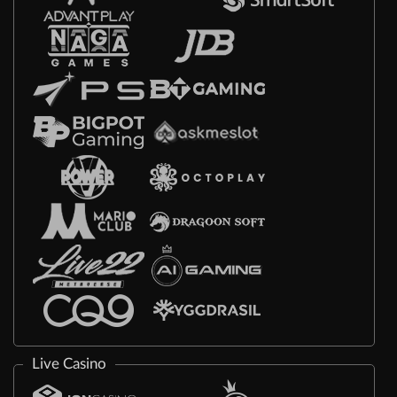
Live Casino