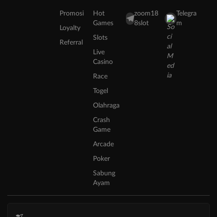
Promosi
Hot
zoom18
Telegra
Games
8slot
m
Loyalty
Slots
Referral
Live
Casino
Race
Togel
Olahraga
Crash
Game
Arcade
Poker
Sabung
Ayam