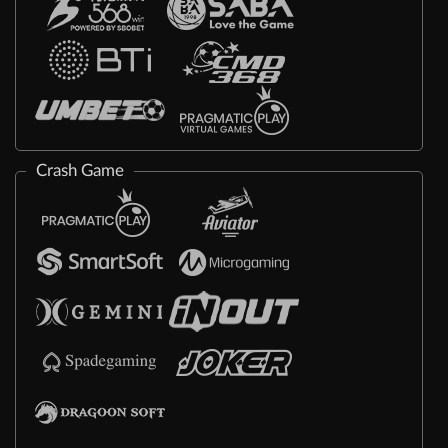
Crash Game