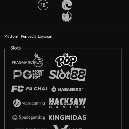
Platform Penyedia Layanan
Slots