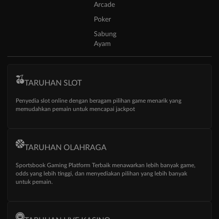
Arcade
Poker
Sabung
Ayam
TARUHAN SLOT
Penyedia slot online dengan beragam pilihan game menarik yang
memudahkan pemain untuk mencapai jackpot
TARUHAN OLAHRAGA
Sportsbook Gaming Platform Terbaik menawarkan lebih banyak game,
odds yang lebih tinggi, dan menyediakan pilihan yang lebih banyak
untuk pemain.