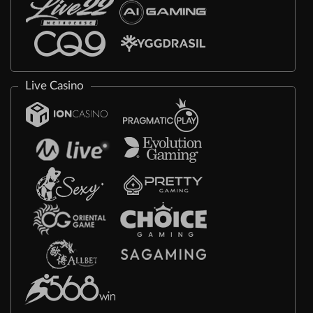
Live Casino