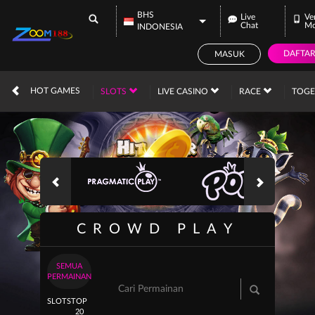
BHS
Live
Ve
Chat
Mo
INDONESIA
DAFTA
MASUK
IDR
12,675,785,
HOT GAMES
SLOTS
LIVE CASINO
RACE
TOG
CROWD PLAY
SEMUA
PERMAINAN
SLOTS
TOP
20