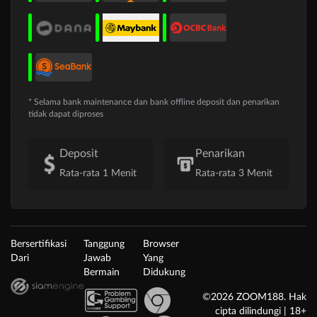
* Selama bank maintenance dan bank offline deposit dan penarikan
tidak dapat diproses
Deposit
Penarikan
Rata-rata 1 Menit
Rata-rata 3 Menit
Bersertifikasi
Tanggung
Browser
Dari
Jawab
Yang
Bermain
Didukung
©2026 ZOOM188. Hak
cipta dilindungi | 18+