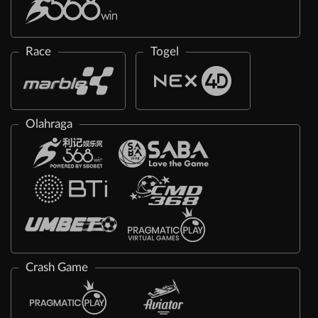
Race
Togel
Olahraga
Crash Game