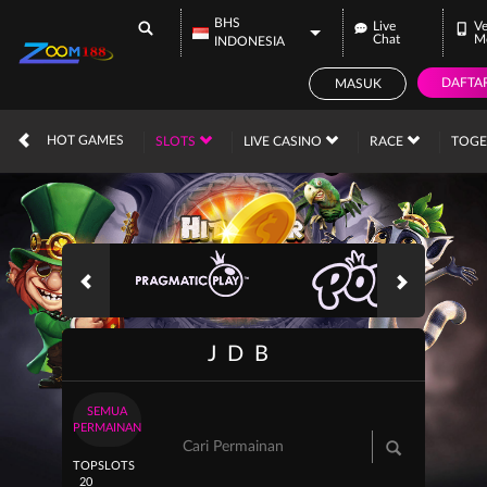
BHS
Live
Ve
Chat
M
INDONESIA
DAFTA
MASUK
IDR
12,673,837,
HOT GAMES
SLOTS
LIVE CASINO
RACE
TOG
JDB
SEMUA
PERMAINAN
TOP
SLOTS
20