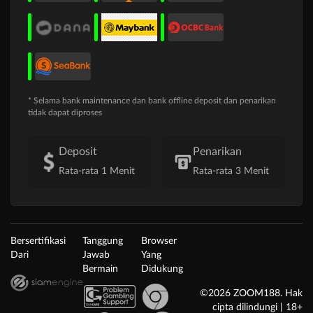
* Selama bank maintenance dan bank offline deposit dan penarikan
tidak dapat diproses
Deposit
Penarikan
Rata-rata 1 Menit
Rata-rata 3 Menit
Bersertifikasi
Tanggung
Browser
Dari
Jawab
Yang
Bermain
Didukung
©2026 ZOOM188. Hak
cipta dilindungi | 18+