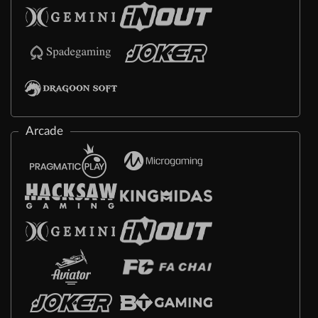
Arcade