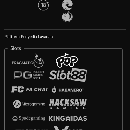
Platform Penyedia Layanan
Slots