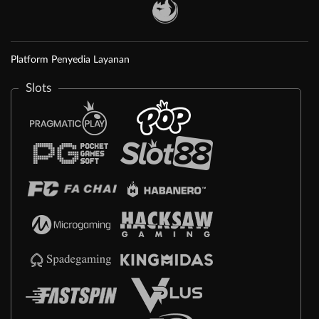
Platform Penyedia Layanan
Slots