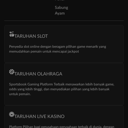
Sabung
Ayam
TARUHAN SLOT
Penyedia slot online dengan beragam pilihan game menarik yang
memudahkan pemain untuk mencapai jackpot
TARUHAN OLAHRAGA
Sportsbook Gaming Platform Terbaik menawarkan lebih banyak game,
odds yang lebih tinggi, dan menyediakan pilihan yang lebih banyak
untuk pemain.
TARUHAN LIVE KASINO
Platform Pilihan bagi perusahaan-perusahaan terbaik di dunia, dengan