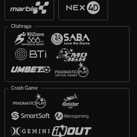
Olahraga
Crash Game