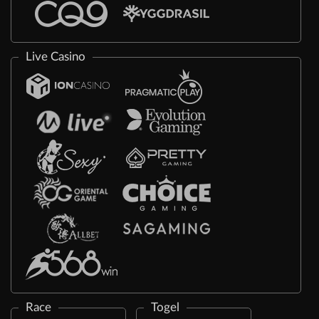
Live Casino
Race
Togel