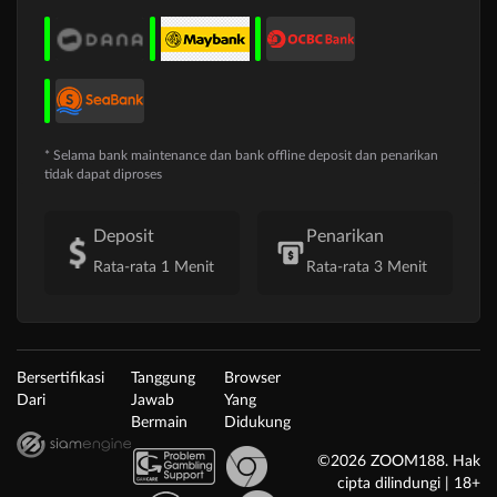
* Selama bank maintenance dan bank offline deposit dan penarikan
tidak dapat diproses
Deposit
Penarikan
Rata-rata 1 Menit
Rata-rata 3 Menit
Bersertifikasi
Tanggung
Browser
Dari
Jawab
Yang
Bermain
Didukung
©2026 ZOOM188. Hak
cipta dilindungi | 18+