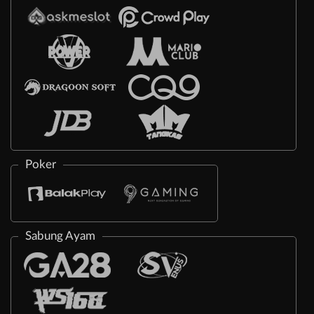
Poker
Sabung Ayam