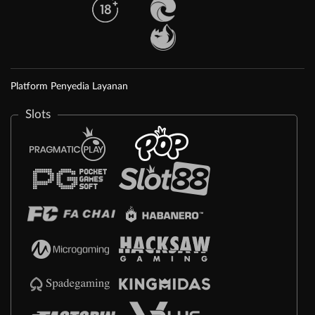
Platform Penyedia Layanan
Slots