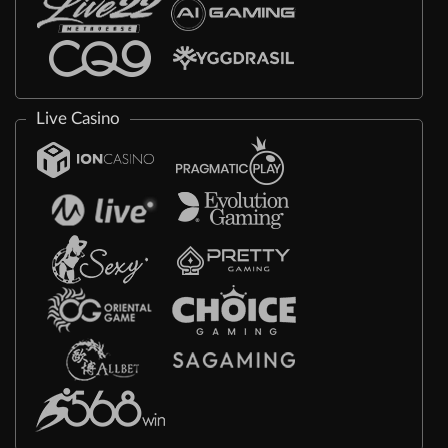
Live Casino