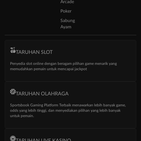
Arcade
Poker
Sabung
Ayam
TARUHAN SLOT
Penyedia slot online dengan beragam pilihan game menarik yang
memudahkan pemain untuk mencapai jackpot
TARUHAN OLAHRAGA
Sportsbook Gaming Platform Terbaik menawarkan lebih banyak game,
odds yang lebih tinggi, dan menyediakan pilihan yang lebih banyak
untuk pemain.
TARUHAN LIVE KASINO