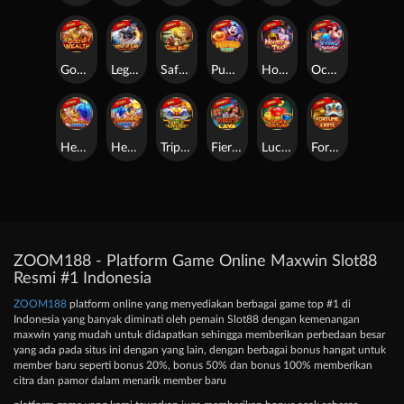
God Of Wealth
Legend Of Eagle
Safari Blitz
Pumpkins Go Lucky
Honey Trap
Oceanic Melodies
Heavenly Fortunes
Heavenly Fortunes 2
Triple Happiness
Fiery Lava
Lucky Fortune
Fortune Lions
ZOOM188 - Platform Game Online Maxwin Slot88
Resmi #1 Indonesia
ZOOM188
platform online yang menyediakan berbagai game top #1 di
Indonesia yang banyak diminati oleh pemain Slot88 dengan kemenangan
maxwin yang mudah untuk didapatkan sehingga memberikan perbedaan besar
yang ada pada situs ini dengan yang lain, dengan berbagai bonus hangat untuk
member baru seperti bonus 20%, bonus 50% dan bonus 100% memberikan
citra dan pamor dalam menarik member baru