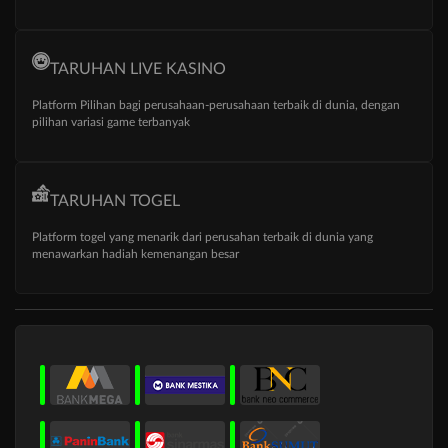
TARUHAN LIVE KASINO
Platform Pilihan bagi perusahaan-perusahaan terbaik di dunia, dengan
pilihan variasi game terbanyak
TARUHAN TOGEL
Platform togel yang menarik dari perusahan terbaik di dunia yang
menawarkan hadiah kemenangan besar