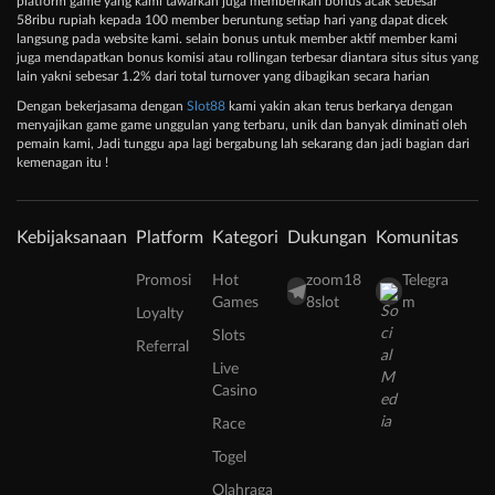
platform game yang kami tawarkan juga memberikan bonus acak sebesar
58ribu rupiah kepada 100 member beruntung setiap hari yang dapat dicek
langsung pada website kami. selain bonus untuk member aktif member kami
juga mendapatkan bonus komisi atau rollingan terbesar diantara situs situs yang
lain yakni sebesar 1.2% dari total turnover yang dibagikan secara harian
Dengan bekerjasama dengan
Slot88
kami yakin akan terus berkarya dengan
menyajikan game game unggulan yang terbaru, unik dan banyak diminati oleh
pemain kami, Jadi tunggu apa lagi bergabung lah sekarang dan jadi bagian dari
kemenagan itu !
Kebijaksanaan
Platform
Kategori
Dukungan
Komunitas
Promosi
Hot
zoom18
Telegra
Games
8slot
m
Loyalty
Slots
Referral
Live
Casino
Race
Togel
Olahraga