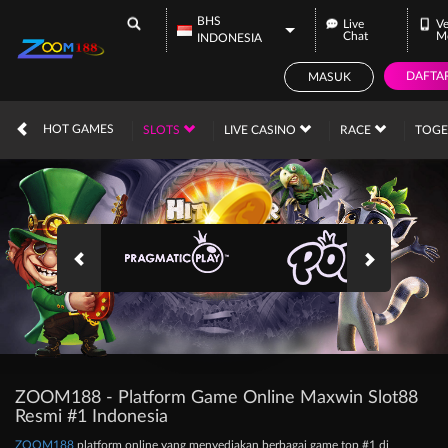
BHS
Live
Ve
Chat
M
INDONESIA
DAFTA
MASUK
IDR
12,680,236,
HOT GAMES
SLOTS
LIVE CASINO
RACE
TOG
ZOOM188 - Platform Game Online Maxwin Slot88
Resmi #1 Indonesia
ZOOM188
platform online yang menyediakan berbagai game top #1 di