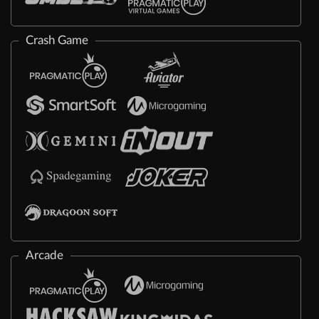
Crash Game
Arcade