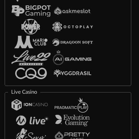
Live Casino