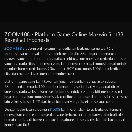
ZOOM188 - Platform Game Online Maxwin Slot88
Resmi #1 Indonesia
ZOOM188
platform online yang menyediakan berbagai game top #1 di
Indonesia yang banyak diminati oleh pemain Slot88 dengan kemenangan
maxwin yang mudah untuk didapatkan sehingga memberikan perbedaan besar
yang ada pada situs ini dengan yang lain, dengan berbagai bonus hangat untuk
member baru seperti bonus 20%, bonus 50% dan bonus 100% memberikan
citra dan pamor dalam menarik member baru
platform game yang kami tawarkan juga memberikan bonus acak sebesar
58ribu rupiah kepada 100 member beruntung setiap hari yang dapat dicek
langsung pada website kami. selain bonus untuk member aktif member kami
juga mendapatkan bonus komisi atau rollingan terbesar diantara situs situs yang
lain yakni sebesar 1.2% dari total turnover yang dibagikan secara harian
Dengan bekerjasama dengan
Slot88
kami yakin akan terus berkarya dengan
menyajikan game game unggulan yang terbaru, unik dan banyak diminati oleh
pemain kami, Jadi tunggu apa lagi bergabung lah sekarang dan jadi bagian dari
kemenagan itu !