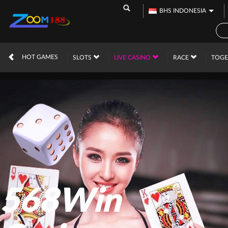
BHS INDONESIA
HOT GAMES
SLOTS
LIVE CASINO
RACE
TOG
568Win