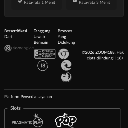
Rata-rata 1 Menit
Rata-rata 3 Menit
Bersertifikasi
Tanggung
Browser
Dari
Jawab
Yang
Bermain
Didukung
©2026 ZOOM188. Hak
cipta dilindungi | 18+
Platform Penyedia Layanan
Slots