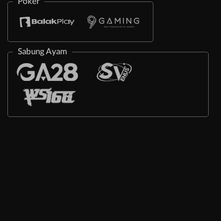
Poker
Sabung Ayam