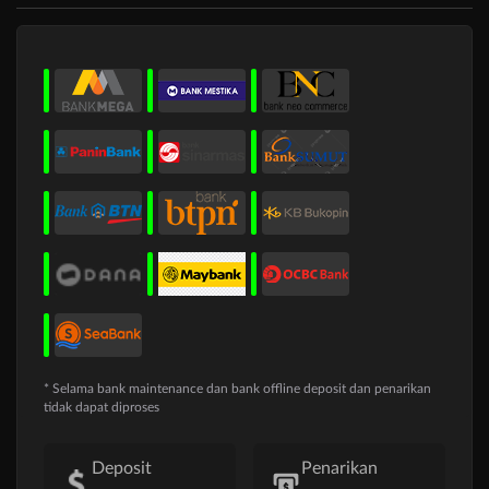
* Selama bank maintenance dan bank offline deposit dan penarikan
tidak dapat diproses
Deposit
Penarikan