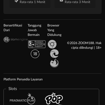
Rata-rata 1 Menit
Rata-rata 3 Menit
Bersertifikasi
Tanggung
Browser
Dari
Jawab
Yang
Bermain
Didukung
©2026 ZOOM188. Hak
cipta dilindungi | 18+
Platform Penyedia Layanan
Slots