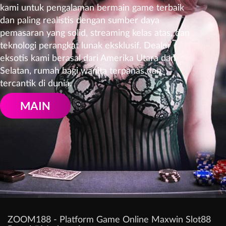
kami untuk pengalaman bermain game terbaik
dan paling realistis dengan sumber daya
pemasaran yang solid, streaming kelas atas, dan
teknologi perangkat lunak eksklusif. Dealer
eksotis kami berasal dari Amerika Utara dan
Selatan, rumah bagi wanita terpanas dan
tercantik di dunia.
MAIN
ZOOM188 - Platform Game Online Maxwin Slot88