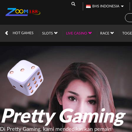
BHS INDONESIA
HOT GAMES
SLOTS
LIVE CASINO
RACE
TOG
Pretty Gaming
Di Pretty Gaming, kami mendedikasikan pemain