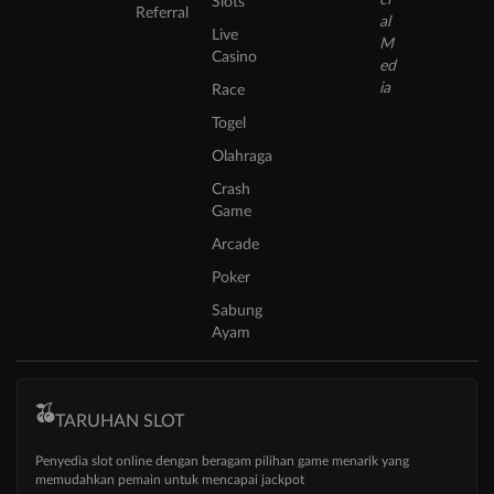
Slots
Referral
Live
Casino
Race
Togel
Olahraga
Crash
Game
Arcade
Poker
Sabung
Ayam
TARUHAN SLOT
Penyedia slot online dengan beragam pilihan game menarik yang
memudahkan pemain untuk mencapai jackpot