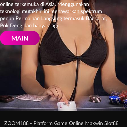
online terkemuka di Asia. Menggunakan
teknologi mutakhir, ini menawarkan spektrum
penuh Permainan Langsung termasuk Baccarat,
Pok Deng dan banyak lagi.
MAIN
ZOOM188 - Platform Game Online Maxwin Slot88