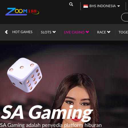
BHS INDONESIA
HOT GAMES
SLOTS
LIVE CASINO
RACE
TOG
SA Gaming
SA Gaming adalah penyedia platform hiburan