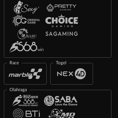
Race
Togel
Olahraga