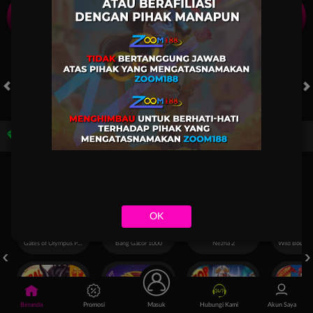
IDR
12,688,070,841
HOT GAMES
SLOTS
LIVE CASINO
RACE
TOGEL
OL
Game Populer
OK
Gates of Olympus POP
Bang Gacor 1000
Nezha 2
Beranda
Promosi
Masuk
Hubungi Kami
Akun Saya